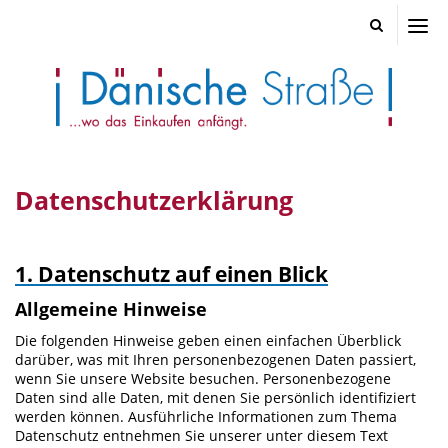
Dänisch
Straße
-
Die
exklusiv
Einkauf
am
Datenschutzerklärung
Alten
Markt
in
der
1. Datenschutz auf einen Blick
Kieler
Innenst
Allgemeine Hinweise
–
Die folgenden Hinweise geben einen einfachen Überblick
Gastron
darüber, was mit Ihren personenbezogenen Daten passiert,
Einzelh
wenn Sie unsere Website besuchen. Personenbezogene
und
Daten sind alle Daten, mit denen Sie persönlich identifiziert
vielfälti
werden können. Ausführliche Informationen zum Thema
Dienstl
Datenschutz entnehmen Sie unserer unter diesem Text